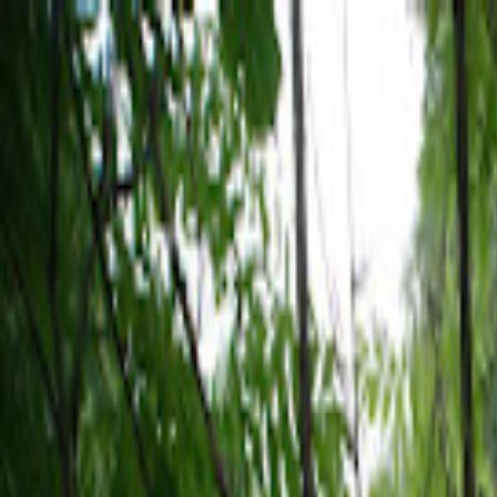
Hjem
Kart
Om oss
Kontakt
Vøyenenga hundepark
Vøyenenga
•