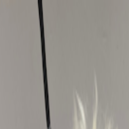
Hjem
Kart
Om oss
Kontakt
Voss Hundesalong & Hunde
Vossevangen
•