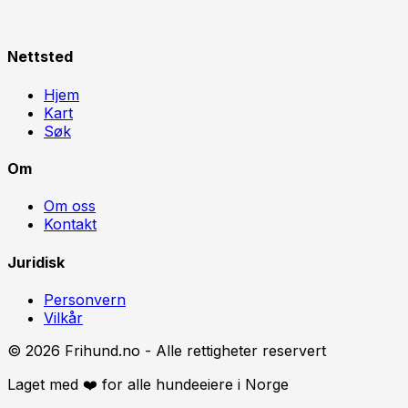
Nettsted
Hjem
Kart
Søk
Om
Om oss
Kontakt
Juridisk
Personvern
Vilkår
©
2026
Frihund.no - Alle rettigheter reservert
Laget med ❤️ for alle hundeeiere i Norge