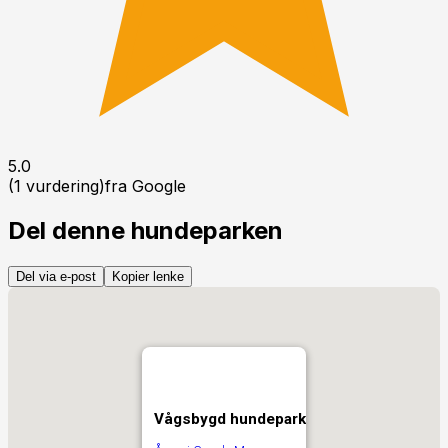
5.0
(
1
vurdering
)
fra Google
Del denne hundeparken
Del via e-post
Kopier lenke
Vågsbygd hundepark