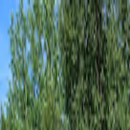
Hjem
Kart
Om oss
Kontakt
Tverlandet hundepark
Tverlandet
•