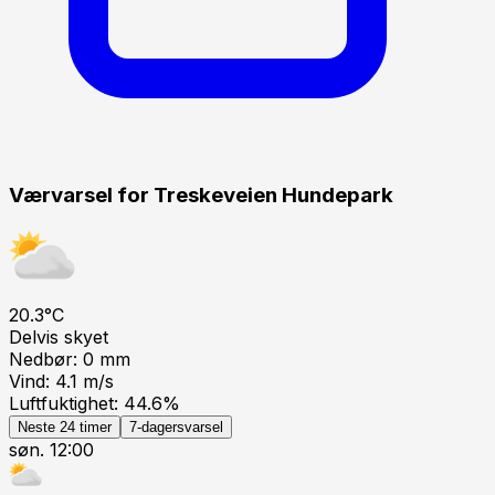
Værvarsel for
Treskeveien Hundepark
20.3
°C
Delvis skyet
Nedbør:
0
mm
Vind:
4.1
m/s
Luftfuktighet:
44.6
%
Neste 24 timer
7-dagersvarsel
søn. 12:00