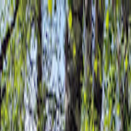
Hjem
Kart
Om oss
Kontakt
Svartebukta
Korgen
•