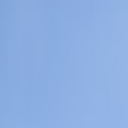
Hjem
Kart
Om oss
Kontakt
Skraperudtjern Hundepark
Oslo
•