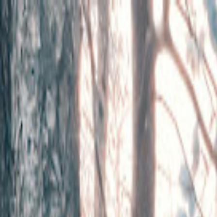
Hjem
Kart
Om oss
Kontakt
Seden Hundepark
Frolands Verk
•