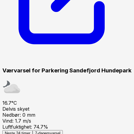
Værvarsel for
Parkering Sandefjord Hundepark
16.7
°C
Delvis skyet
Nedbør:
0
mm
Vind:
1.7
m/s
Luftfuktighet:
74.7
%
Neste 24 timer
7-dagersvarsel