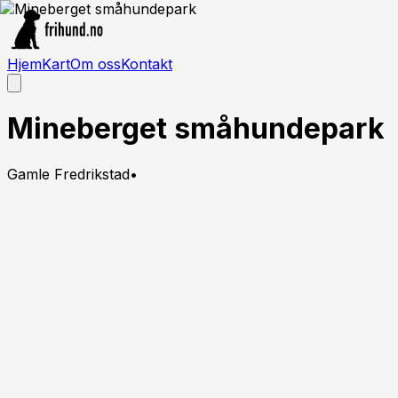
Hjem
Kart
Om oss
Kontakt
Mineberget småhundepark
Gamle Fredrikstad
•