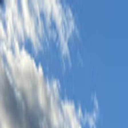
Hjem
Kart
Om oss
Kontakt
Jernbaneparken
Elverum
•