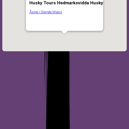
Husky Tours Hedmarksvidda Husky
Åpne i Google Maps
Se på Google Maps