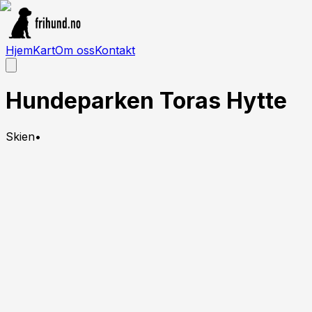
Hjem
Kart
Om oss
Kontakt
Hundeparken Toras Hytte
Skien
•