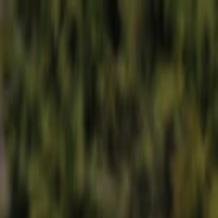
Hjem
Kart
Om oss
Kontakt
Hundeparken på Gulset
Skien
•