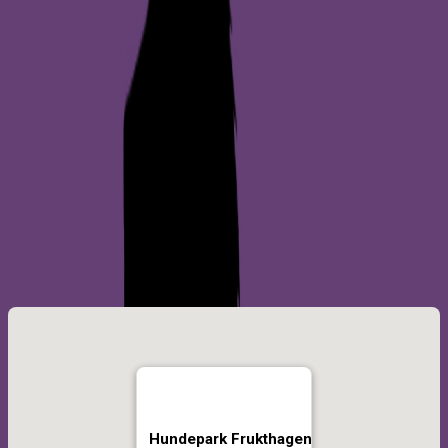
Hundepark Frukthagen
Bryne
Del denne hundeparken
Del via e-post
Kopier lenke
Hundepark Frukthagen