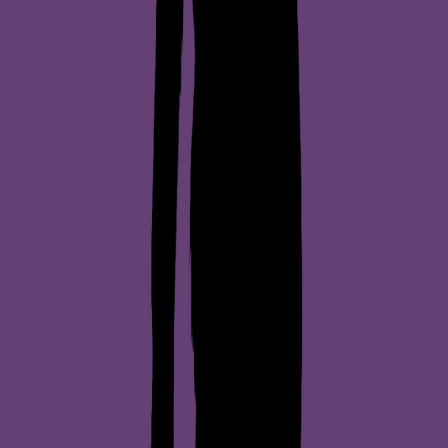
Nettsted
Hjem
Kart
Søk
Om
Om oss