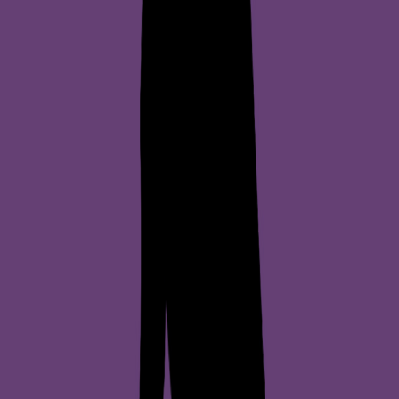
Bryne. Her kan din hund løpe fritt og sosialisere seg med
andre hunder.
Vardheivegen 46, 4340 Bryne, Norge
Bryne
Ingen vurderingsdata tilgjengelig ennå.
Frihund.no
Finn hundeparker og friområder for hunder i Norge. Vi
samler informasjon om steder hvor du og hunden din
kan nyte friluftsliv sammen.