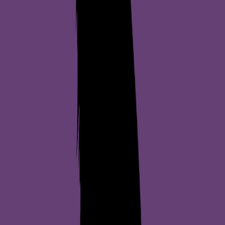
14.1
°
3.5
mm
lør. 08:00
13.4
°
2.4
mm
lør. 09:00
14.6
°
1.5
mm
lør. 10:00
14.5
°
Data fra Meteorologisk institutt
Om
Hundepark Frukthagen
Hundepark Frukthagen er et friområde for hunder i