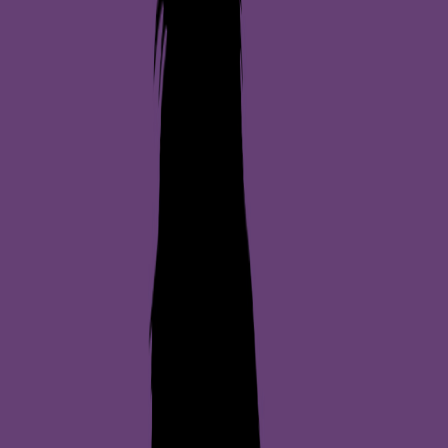
Værvarsel for
Hundepark Frukthagen
13.4
°C
Delvis skyet
Nedbør:
0
mm
Vind:
3.5
m/s
Luftfuktighet:
80
%
Neste 24 timer
7-dagersvarsel
lør. 07:00