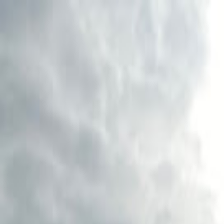
Hjem
Kart
Om oss
Kontakt
Hundejordet på Markerud
Hagan
•