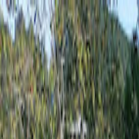
Hjem
Kart
Om oss
Kontakt
Hundegården frekhaug
Frekhaug
•