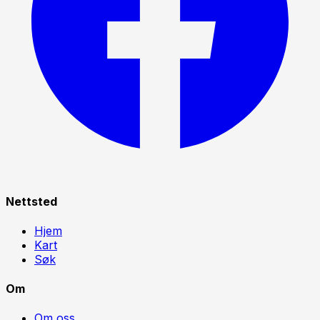
Nettsted
Hjem
Kart
Søk
Om
Om oss