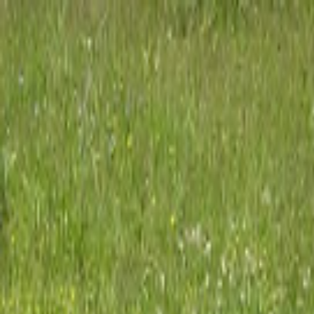
Hjem
Kart
Om oss
Kontakt
Hovin hundepark
Hovin i Gauldal
•