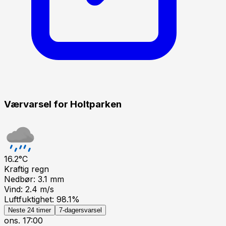
Værvarsel for
Holtparken
16.2
°C
Kraftig regn
Nedbør:
3.1
mm
Vind:
2.4
m/s
Luftfuktighet:
98.1
%
Neste 24 timer
7-dagersvarsel
ons. 17:00