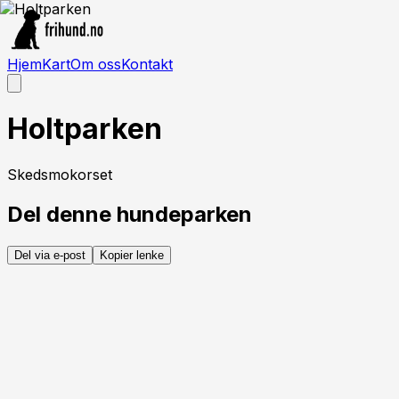
Hjem
Kart
Om oss
Kontakt
Holtparken
Skedsmokorset
Del denne hundeparken
Del via e-post
Kopier lenke