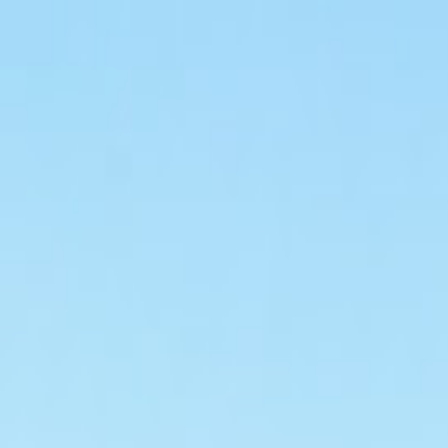
Hjem
Kart
Om oss
Kontakt
Hjortland Hundesportsente
Flaktveit
•