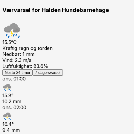
Værvarsel for
Halden Hundebarnehage
15.5
°C
Kraftig regn og torden
Nedbør:
1
mm
Vind:
2.3
m/s
Luftfuktighet:
83.6
%
Neste 24 timer
7-dagersvarsel
ons. 01:00
15.8
°
10.2
mm
ons. 02:00
16.4
°
9.4
mm