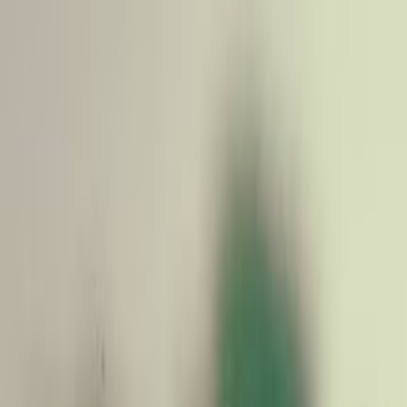
Hjem
Kart
Om oss
Kontakt
Dog Camp Hundehotell / Hu
Tønsberg
•