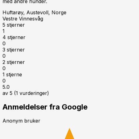
med andre hunder.
Huftarøy, Austevoll, Norge
Vestre Vinnesvåg
5 stjerner
1
4 stjerner
0
3 stjerner
0
2 stjerner
0
1 stjerne
0
5.0
av 5 (
1
vurderinger)
Anmeldelser fra Google
Anonym bruker