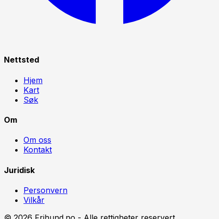
Nettsted
Hjem
Kart
Søk
Om
Om oss
Kontakt
Juridisk
Personvern
Vilkår
©
2026
Frihund.no - Alle rettigheter reservert