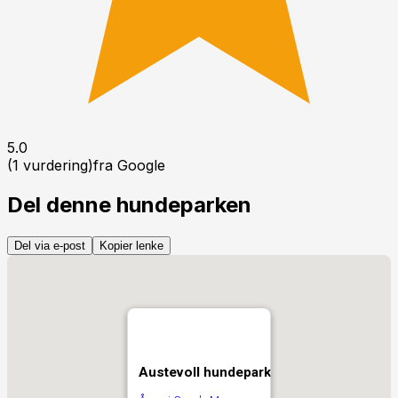
5.0
(
1
vurdering
)
fra Google
Del denne hundeparken
Del via e-post
Kopier lenke
Austevoll hundepark