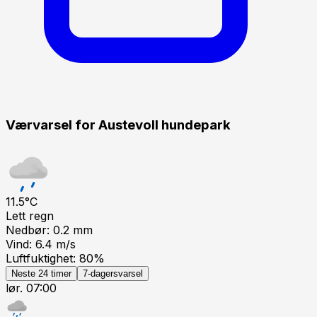
Værvarsel for
Austevoll hundepark
11.5
°C
Lett regn
Nedbør:
0.2
mm
Vind:
6.4
m/s
Luftfuktighet:
80
%
Neste 24 timer
7-dagersvarsel
lør. 07:00